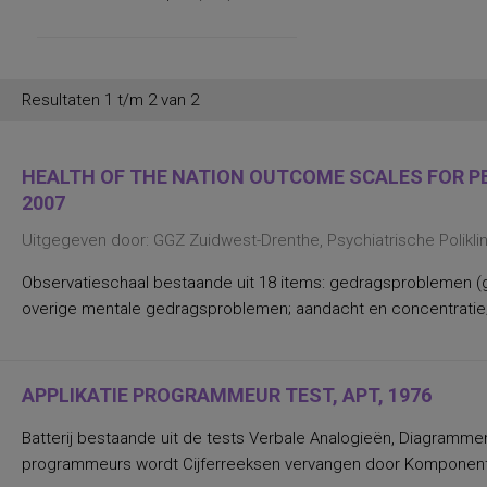
persoonlijkheidsaspecten, temperament
en karakter
persoonlijkheidseigenschappen en
vaardigheden
persoonlijkheidstrekken
Resultaten 1 t/m 2 van 2
posttraumatische stress
posttraumatische stressstoornis
psychopathologie en
persoonlijkheidskenmerken
HEALTH OF THE NATION OUTCOME SCALES FOR PEO
regelvaardigheid
2007
rekenen en wiskunde
rekenen, deelvaardigheden van
Uitgegeven door: GGZ Zuidwest-Drenthe, Psychiatrische Polikl
sociaal-emotioneel functioneren en
betrokkenheid bij school
spannings- en vermijdingsaspecten van
Observatieschaal bestaande uit 18 items: gedragsproblemen (g
interpersoonlijk gedrag
overige mentale gedragsproblemen; aandacht en concentratie;
spanningsbehoefte
spelling van Nederlandse niet-
werkwoorden
symptomen van gedragsstoornissen
ADHD, ODD en CD
APPLIKATIE PROGRAMMEUR TEST, APT, 1976
taal- en communicatieproblemen
taalvaardigheid, receptief
Batterij bestaande uit de tests Verbale Analogieën, Diagrammen
toestandsangst en angstdispositie
programmeurs wordt Cijferreeksen vervangen door Komponen
Nederlands leesvaardigheid, Nederlands
woordenschat, Engels leesvaardigheid,