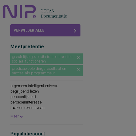
Home
VERWIJDER ALLE
Beoordelingen
FILTERS
Meetpretentie
COTAN
geestelijke gezondheidstoestand en
sociaal functioneren
Abonneren
predictie opleidingsresultaat en
succes als programmeur
FAQ
algemeen intelligentieniveau
begrijpend lezen
persoonlijkheid
beroepeninteresse
taal- en rekenniveau
persoonlijkheidskenmerken
Meer
spellingsvaardigheid
persoonlijkheidsaspecten
cognitieve capaciteiten
Populatiesoort
persoonlijkheidseigenschappen