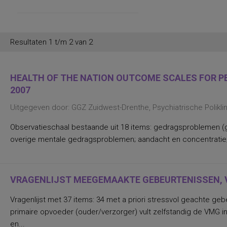
werkgebied
persoonlijkheid in relatie tot de
werksituatie
persoonlijkheidsaspecten, temperament
en karakter
Resultaten 1 t/m 2 van 2
persoonlijkheidseigenschappen en
vaardigheden
persoonlijkheidstrekken
posttraumatische stress
HEALTH OF THE NATION OUTCOME SCALES FOR PEO
posttraumatische stressstoornis
2007
psychopathologie en
persoonlijkheidskenmerken
Uitgegeven door: GGZ Zuidwest-Drenthe, Psychiatrische Polikl
regelvaardigheid
rekenen en wiskunde
Observatieschaal bestaande uit 18 items: gedragsproblemen (g
rekenen, deelvaardigheden van
sociaal-emotioneel functioneren en
overige mentale gedragsproblemen; aandacht en concentratie;
betrokkenheid bij school
spannings- en vermijdingsaspecten van
interpersoonlijk gedrag
spanningsbehoefte
VRAGENLIJST MEEGEMAAKTE GEBEURTENISSEN, 
spelling van Nederlandse niet-
werkwoorden
symptomen van gedragsstoornissen
Vragenlijst met 37 items: 34 met a priori stressvol geachte ge
ADHD, ODD en CD
primaire opvoeder (ouder/verzorger) vult zelfstandig de VMG 
taal- en communicatieproblemen
taalvaardigheid, receptief
en...