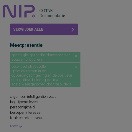
Home
VERWIJDER ALLE
Beoordelingen
FILTERS
Meetpretentie
COTAN
geestelijke gezondheidstoestand en
sociaal functioneren
Abonneren
potentieel stressvolle
gebeurtenissen in de
FAQ
opvoedingsomgeving en de positieve
of negatieve beleving daarvan,
zoals waargenomen door de ouders
algemeen intelligentieniveau
begrijpend lezen
persoonlijkheid
beroepeninteresse
taal- en rekenniveau
persoonlijkheidskenmerken
Meer
spellingsvaardigheid