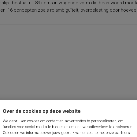
nlijst bestaat uit 84 items in vragende vorm die beantwoord moete
en: 16 concepten zoals rolambiguïteit, overbelasting door hoeveelhei
Over de cookies op deze website
We gebruiken cookies om content en advertenties te personaliseren, om
functies voor social media te bieden en om ons websiteverkeer te analyseren.
Ook delen we informatie over jouw gebruik van onze site met onze partners