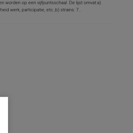
n worden op een vijfpuntsschaal. De lijst omvat:a)
d werk, participatie, etc.,b) strains: 7...