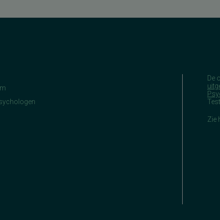
De 
uitg
am
Psy
Psychologen
Tes
Zie 