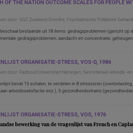
H OF THE NATION OUTCOME SCALES FOR PEOPLE WIT
ven door: GGZ Zuidwest-Drenthe, Psychiatrische Polikliniek Gehan
tieschaal bestaande uit 18 items: gedragsproblemen (gericht op a
 mentale gedragsproblemen; aandacht en concentratie; geheugen e
NLIJST ORGANISATIE-STRESS, VOS-D, 1986
en door: Radboud Universiteit Nijmegen, Secretariaat Arbeids- en
nlijst bevat 13 schalen, te verdelen in 8 stressoren (overbelasting,
aan arbeidssatisfactie enz.), 3 gezondheidsstrains (gezondheidsk
NLIJST ORGANISATIE-STRESS, VOS, 1976
andse bewerking van de vragenlijst van French en Capla