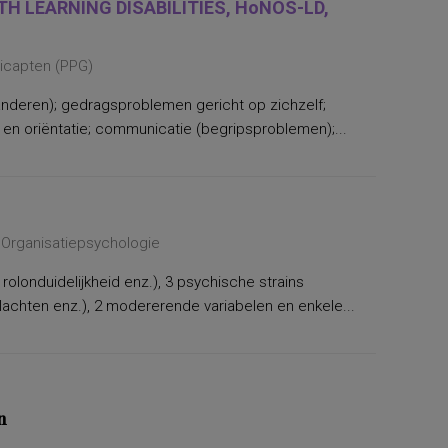
H LEARNING DISABILITIES, HoNOS-LD,
dicapten (PPG)
nderen); gedragsproblemen gericht op zichzelf;
n oriëntatie; communicatie (begripsproblemen);...
 Organisatiepsychologie
 rolonduidelijkheid enz.), 3 psychische strains
lachten enz.), 2 modererende variabelen en enkele...
n