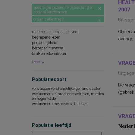
HEALT
geestelijke gezondheidstoestand en
2007
sociaal functioneren
organisatiestress
Uitgege
Observa
algemeen intelligentieniveau
begrijpend lezen
overige
persoonlijkheid
beroepeninteresse
taal- en rekenniveau
persoonlijkheidskenmerken
Meer
VRAGE
spellingsvaardigheid
persoonlijkheidsaspecten
Uitgegev
cognitieve capaciteiten
Populatiesoort
persoonlijkheidseigenschappen
De vrage
woordenschat
volwassen verstandelijke gehandicapten
sociaal-emotioneel functioneren
(gebrek 
werknemers in productiebedrijven, midden
technische leesvaardigheid
en hoger kader
leesvaardigheid
werknemers met diverse functies
persoonlijkheidsaspecten, aan de
werksituatie gerelateerd
VRAGE
psychopathologie
rekenvaardigheid
Populatie leeftijd
Nederl
sociale redzaamheid
technisch lezen