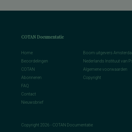
rekenen, deelvaardigheden van
sociaal-emotioneel functioneren en
betrokkenheid bij school
spannings- en vermijdingsaspecten van
interpersoonlijk gedrag
spanningsbehoefte
spelling van Nederlandse niet-
COTAN Documentatie
werkwoorden
symptomen van gedragsstoornissen
ADHD, ODD en CD
Home
Boom uitgevers Amsterd
taal- en communicatieproblemen
taalvaardigheid, receptief
Beoordelingen
Nederlands Instituut van 
toestandsangst en angstdispositie
Nederlands leesvaardigheid, Nederlands
COTAN
Algemene voorwaarden
woordenschat, Engels leesvaardigheid,
Abonneren
Copyright
Engels woordenschat, Rekenen/Wiskunde
en Taalverzorging
FAQ
Nederlands leesvaardigheid, Nederlands
woordenschat, Engels leesvaardigheid,
Contact
Rekenen/Wiskunde en Taalverzorging
kwaliteit van gezinsfunctioneren
Nieuwsbrief
taal- en rekenvaardigheden
drijfveren en talenten
algemene intelligentie
taal- en rekenvaardigheid
Copyright 2026 - COTAN Documentatie
leervorderingen op het gebied van taal en