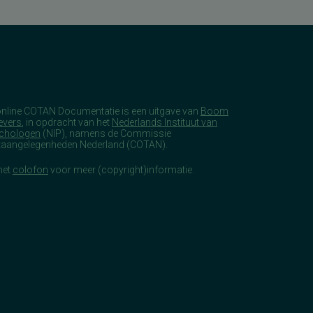
online COTAN Documentatie is een uitgave van
Boom
evers
, in opdracht van het
Nederlands Instituut van
chologen
(NIP), namens de Commissie
taangelegenheden Nederland (COTAN).
het
colofon
voor meer (copyright)informatie.