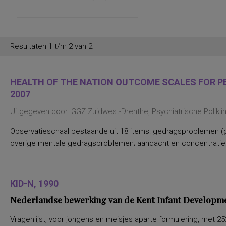
persoonlijkheidsaspecten, temperament
en karakter
persoonlijkheidseigenschappen en
vaardigheden
persoonlijkheidstrekken
posttraumatische stress
Resultaten 1 t/m 2 van 2
posttraumatische stressstoornis
psychopathologie en
persoonlijkheidskenmerken
regelvaardigheid
HEALTH OF THE NATION OUTCOME SCALES FOR PEO
rekenen en wiskunde
2007
rekenen, deelvaardigheden van
sociaal-emotioneel functioneren en
Uitgegeven door: GGZ Zuidwest-Drenthe, Psychiatrische Polikl
betrokkenheid bij school
spannings- en vermijdingsaspecten van
interpersoonlijk gedrag
Observatieschaal bestaande uit 18 items: gedragsproblemen (g
spanningsbehoefte
overige mentale gedragsproblemen; aandacht en concentratie;
spelling van Nederlandse niet-
werkwoorden
symptomen van gedragsstoornissen
ADHD, ODD en CD
taal- en communicatieproblemen
KID-N, 1990
taalvaardigheid, receptief
Nederlandse bewerking van de Kent Infant Development
toestandsangst en angstdispositie
Nederlands leesvaardigheid, Nederlands
woordenschat, Engels leesvaardigheid,
Vragenlijst, voor jongens en meisjes aparte formulering, met 
Engels woordenschat, Rekenen/Wiskunde