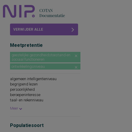
Home
VERWIJDER ALLE
Beoordelingen
FILTERS
Meetpretentie
COTAN
geestelijke gezondheidstoestand en
sociaal functioneren
Abonneren
ontwikkelingsniveau
FAQ
algemeen intelligentieniveau
begrijpend lezen
persoonlijkheid
beroepeninteresse
taal- en rekenniveau
persoonlijkheidskenmerken
Meer
spellingsvaardigheid
persoonlijkheidsaspecten
cognitieve capaciteiten
Populatiesoort
persoonlijkheidseigenschappen
woordenschat