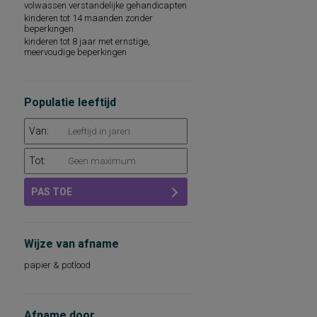
volwassen verstandelijke gehandicapten
sociaal-emotioneel functioneren
kinderen tot 14 maanden zonder
technische leesvaardigheid
beperkingen
leesvaardigheid
kinderen tot 8 jaar met ernstige,
persoonlijkheidsaspecten, aan de
meervoudige beperkingen
werksituatie gerelateerd
psychopathologie
rekenvaardigheid
sociale redzaamheid
Populatie leeftijd
technisch lezen
aandacht en concentratie
Van:
algemeen capaciteitenniveau
basisvaardigheden op het gebied van
Tot:
taal, rekenen-wiskunde en
wereldoriëntatie
begrijpend lezen en leesattitude
PAS TOE
dyslexie
intellectuele capaciteiten, intelligentie
kwaliteit van leven
leeswoordenschat
Wijze van afname
persoonlijkheidsdimensies
persoonlijkheidsfactoren
papier & potlood
sociaal-emotioneel functioneren op school
sociale vaardigheden
taalbegrip
taalontwikkeling
Afname door