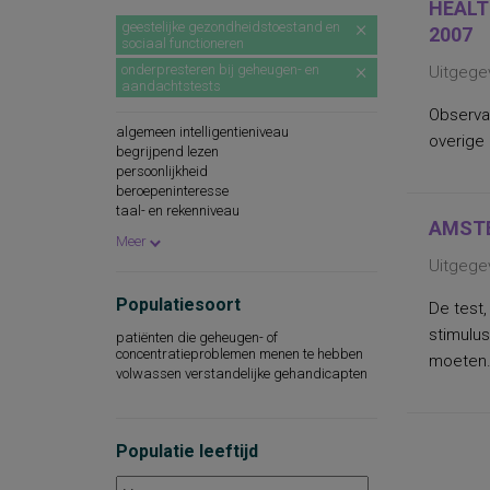
HEALT
geestelijke gezondheidstoestand en
2007
sociaal functioneren
onderpresteren bij geheugen- en
Uitgege
aandachtstests
Observa
algemeen intelligentieniveau
overige
begrijpend lezen
persoonlijkheid
beroepeninteresse
taal- en rekenniveau
AMSTE
persoonlijkheidskenmerken
Meer
spellingsvaardigheid
Uitgege
persoonlijkheidsaspecten
cognitieve capaciteiten
Populatiesoort
De test,
persoonlijkheidseigenschappen
woordenschat
stimulu
patiënten die geheugen- of
sociaal-emotioneel functioneren
concentratieproblemen menen te hebben
moeten.
technische leesvaardigheid
volwassen verstandelijke gehandicapten
leesvaardigheid
persoonlijkheidsaspecten, aan de
werksituatie gerelateerd
psychopathologie
Populatie leeftijd
rekenvaardigheid
sociale redzaamheid