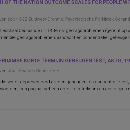
H OF THE NATION OUTCOME SCALES FOR PEOPLE WIT
ven door: GGZ Zuidwest-Drenthe, Psychiatrische Polikliniek Gehan
tieschaal bestaande uit 18 items: gedragsproblemen (gericht op a
 mentale gedragsproblemen; aandacht en concentratie; geheugen e
RDAMSE KORTE TERMIJN GEHEUGENTEST, AKTG, 19
ven door: Pearson Benelux B.V.
 die wordt gepresenteerd als een geheugen- en concentratietest, 
swoorden, een pagina met een optel- of aftreksom en een pagina m
..