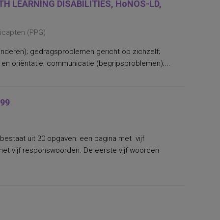
H LEARNING DISABILITIES, HoNOS-LD,
dicapten (PPG)
nderen); gedragsproblemen gericht op zichzelf;
n oriëntatie; communicatie (begripsproblemen);...
99
bestaat uit 30 opgaven: een pagina met vijf
et vijf responswoorden. De eerste vijf woorden