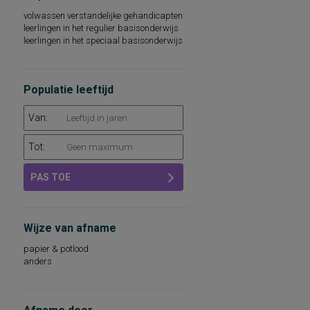
woordenschat
volwassen verstandelijke gehandicapten
sociaal-emotioneel functioneren
leerlingen in het regulier basisonderwijs
technische leesvaardigheid
leerlingen in het speciaal basisonderwijs
leesvaardigheid
persoonlijkheidsaspecten, aan de
werksituatie gerelateerd
psychopathologie
Populatie leeftijd
rekenvaardigheid
sociale redzaamheid
Van:
technisch lezen
aandacht en concentratie
algemeen capaciteitenniveau
Tot:
basisvaardigheden op het gebied van
taal, rekenen-wiskunde en
PAS TOE
wereldoriëntatie
begrijpend lezen en leesattitude
dyslexie
intellectuele capaciteiten, intelligentie
Wijze van afname
kwaliteit van leven
leeswoordenschat
papier & potlood
persoonlijkheidsdimensies
anders
persoonlijkheidsfactoren
sociaal-emotioneel functioneren op school
sociale vaardigheden
taalbegrip