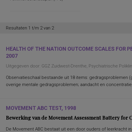
persoonlijkheidsaspecten, temperament
en karakter
persoonlijkheidseigenschappen en
vaardigheden
persoonlijkheidstrekken
Resultaten 1 t/m 2 van 2
posttraumatische stress
posttraumatische stressstoornis
psychopathologie en
persoonlijkheidskenmerken
HEALTH OF THE NATION OUTCOME SCALES FOR PEO
regelvaardigheid
2007
rekenen en wiskunde
rekenen, deelvaardigheden van
Uitgegeven door: GGZ Zuidwest-Drenthe, Psychiatrische Polikl
sociaal-emotioneel functioneren en
betrokkenheid bij school
spannings- en vermijdingsaspecten van
Observatieschaal bestaande uit 18 items: gedragsproblemen (g
interpersoonlijk gedrag
overige mentale gedragsproblemen; aandacht en concentratie;
spanningsbehoefte
spelling van Nederlandse niet-
werkwoorden
symptomen van gedragsstoornissen
ADHD, ODD en CD
MOVEMENT ABC TEST, 1998
taal- en communicatieproblemen
taalvaardigheid, receptief
Bewerking van de Movement Assessment Battery for Ch
toestandsangst en angstdispositie
Nederlands leesvaardigheid, Nederlands
De Movement ABC bestaat uit een door ouders of leerkracht in te
woordenschat, Engels leesvaardigheid,