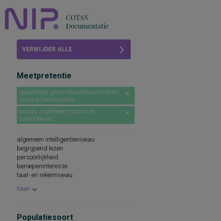
Home
VERWIJDER ALLE
Beoordelingen
FILTERS
Meetpretentie
COTAN
geestelijke gezondheidstoestand en
sociaal functioneren
Abonneren
niveau algemeen motorisch
functioneren
FAQ
algemeen intelligentieniveau
begrijpend lezen
persoonlijkheid
beroepeninteresse
taal- en rekenniveau
persoonlijkheidskenmerken
Meer
spellingsvaardigheid
persoonlijkheidsaspecten
cognitieve capaciteiten
Populatiesoort
persoonlijkheidseigenschappen