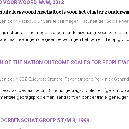
 VOOR WOORD, WvW, 2012
gitale leeswoordenschattoets voor het cluster 2 onderwi
ven door: Radboud Universiteit Nijmegen, Faculteit der Sociale 
gsinstrument met negen verschillende niveaus (niveau 2 tot en me
den aan leerlingen die geen beperkingen hebben en die op grond v
H OF THE NATION OUTCOME SCALES FOR PEOPLE WIT
ven door: GGZ Zuidwest-Drenthe, Psychiatrische Polikliniek Gehan
tieschaal bestaande uit 18 items: gedragsproblemen (gericht op a
 mentale gedragsproblemen; aandacht en concentratie; geheugen e
OORDENSCHAT GROEP 5 T/M 8, 1999