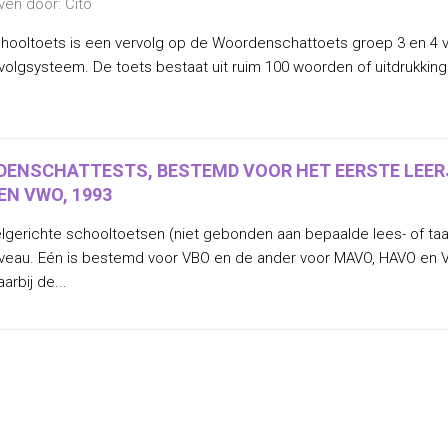
ven door: Cito
hooltoets is een vervolg op de Woordenschattoets groep 3 en 4 va
volgsysteem. De toets bestaat uit ruim 100 woorden of uitdrukking
ENSCHATTESTS, BESTEMD VOOR HET EERSTE LEERJ
EN VWO, 1993
lgerichte schooltoetsen (niet gebonden aan bepaalde lees- of ta
veau. Eén is bestemd voor VBO en de ander voor MAVO, HAVO en 
arbij de...