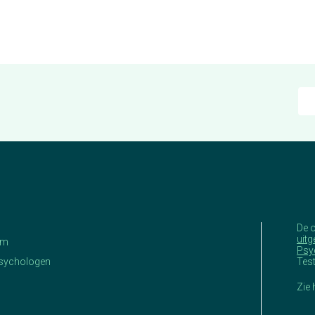
De 
uitg
am
Psy
Psychologen
Tes
Zie 