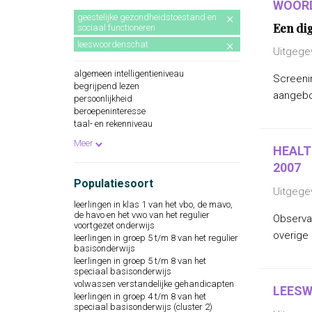
WOORD
geestelijke gezondheidstoestand en
Een di
sociaal functioneren
leeswoordenschat
Uitgege
algemeen intelligentieniveau
Screenin
begrijpend lezen
aangebo
persoonlijkheid
beroepeninteresse
taal- en rekenniveau
persoonlijkheidskenmerken
Meer
spellingsvaardigheid
HEALT
persoonlijkheidsaspecten
2007
cognitieve capaciteiten
Populatiesoort
persoonlijkheidseigenschappen
Uitgege
woordenschat
leerlingen in klas 1 van het vbo, de mavo,
sociaal-emotioneel functioneren
de havo en het vwo van het regulier
Observa
technische leesvaardigheid
voortgezet onderwijs
overige
leesvaardigheid
leerlingen in groep 5 t/m 8 van het regulier
basisonderwijs
persoonlijkheidsaspecten, aan de
werksituatie gerelateerd
leerlingen in groep 5 t/m 8 van het
speciaal basisonderwijs
psychopathologie
volwassen verstandelijke gehandicapten
rekenvaardigheid
LEESW
leerlingen in groep 4 t/m 8 van het
sociale redzaamheid
speciaal basisonderwijs (cluster 2)
technisch lezen