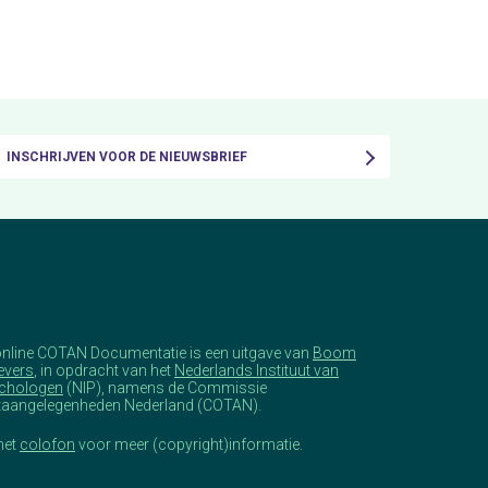
INSCHRIJVEN VOOR DE NIEUWSBRIEF
online COTAN Documentatie is een uitgave van
Boom
evers
, in opdracht van het
Nederlands Instituut van
chologen
(NIP), namens de Commissie
taangelegenheden Nederland (COTAN).
het
colofon
voor meer (copyright)informatie.