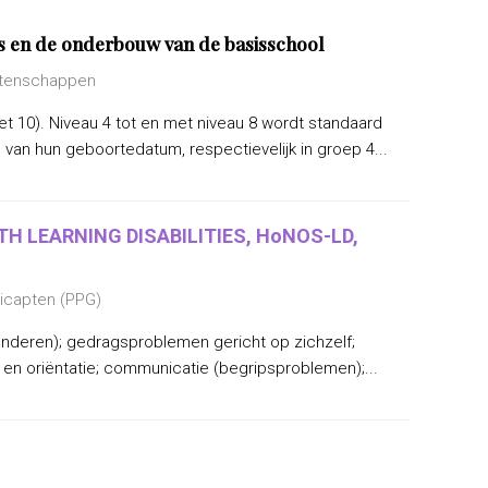
js en de onderbouw van de basisschool
Wetenschappen
t 10). Niveau 4 tot en met niveau 8 wordt standaard
an hun geboortedatum, respectievelijk in groep 4...
H LEARNING DISABILITIES, HoNOS-LD,
dicapten (PPG)
nderen); gedragsproblemen gericht op zichzelf;
n oriëntatie; communicatie (begripsproblemen);...