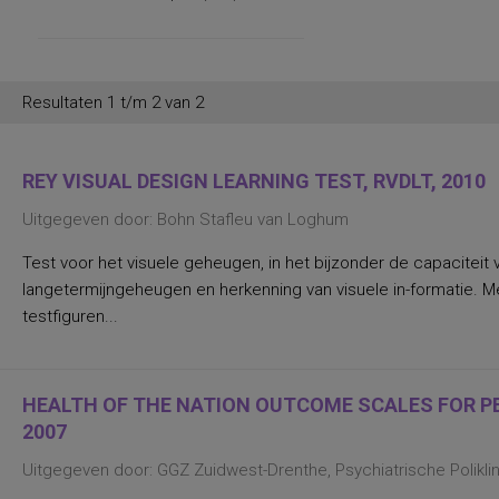
persoonlijkheidsaspecten, temperament
en karakter
persoonlijkheidseigenschappen en
vaardigheden
persoonlijkheidstrekken
posttraumatische stress
Resultaten 1 t/m 2 van 2
posttraumatische stressstoornis
psychopathologie en
persoonlijkheidskenmerken
regelvaardigheid
REY VISUAL DESIGN LEARNING TEST, RVDLT, 2010
rekenen en wiskunde
rekenen, deelvaardigheden van
Uitgegeven door: Bohn Stafleu van Loghum
sociaal-emotioneel functioneren en
betrokkenheid bij school
Test voor het visuele geheugen, in het bijzonder de capacitei
spannings- en vermijdingsaspecten van
interpersoonlijk gedrag
langetermijngeheugen en herkenning van visuele in-formatie. 
spanningsbehoefte
testfiguren...
spelling van Nederlandse niet-
werkwoorden
symptomen van gedragsstoornissen
ADHD, ODD en CD
taal- en communicatieproblemen
HEALTH OF THE NATION OUTCOME SCALES FOR PEO
taalvaardigheid, receptief
2007
toestandsangst en angstdispositie
Nederlands leesvaardigheid, Nederlands
Uitgegeven door: GGZ Zuidwest-Drenthe, Psychiatrische Polikl
woordenschat, Engels leesvaardigheid,
Engels woordenschat, Rekenen/Wiskunde