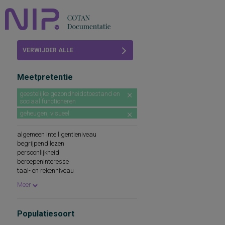
Home
VERWIJDER ALLE
Beoordelingen
FILTERS
Meetpretentie
COTAN
geestelijke gezondheidstoestand en
sociaal functioneren
Abonneren
geheugen, visueel
FAQ
algemeen intelligentieniveau
begrijpend lezen
persoonlijkheid
beroepeninteresse
taal- en rekenniveau
persoonlijkheidskenmerken
Meer
spellingsvaardigheid
persoonlijkheidsaspecten
cognitieve capaciteiten
Populatiesoort
persoonlijkheidseigenschappen
woordenschat