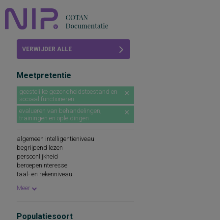
Home
VERWIJDER ALLE
Beoordelingen
FILTERS
Meetpretentie
COTAN
geestelijke gezondheidstoestand en
sociaal functioneren
Abonneren
evalueren van behandelingen,
trainingen en opleidingen
FAQ
algemeen intelligentieniveau
begrijpend lezen
persoonlijkheid
beroepeninteresse
taal- en rekenniveau
persoonlijkheidskenmerken
Meer
spellingsvaardigheid
persoonlijkheidsaspecten
cognitieve capaciteiten
Populatiesoort
persoonlijkheidseigenschappen