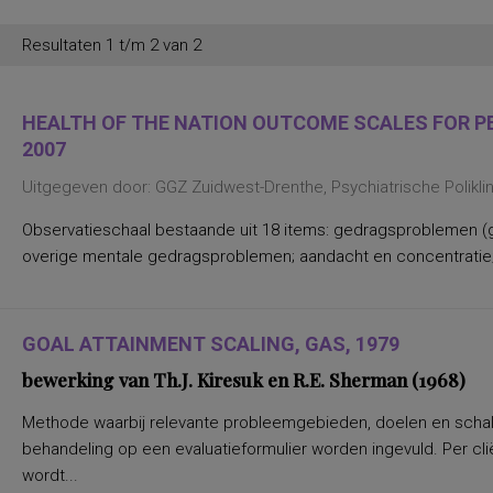
persoonlijkheidsaspecten, temperament
en karakter
Resultaten 1 t/m 2 van 2
persoonlijkheidseigenschappen en
vaardigheden
persoonlijkheidstrekken
posttraumatische stress
HEALTH OF THE NATION OUTCOME SCALES FOR PEO
posttraumatische stressstoornis
2007
psychopathologie en
persoonlijkheidskenmerken
Uitgegeven door: GGZ Zuidwest-Drenthe, Psychiatrische Polikl
regelvaardigheid
rekenen en wiskunde
rekenen, deelvaardigheden van
Observatieschaal bestaande uit 18 items: gedragsproblemen (g
sociaal-emotioneel functioneren en
overige mentale gedragsproblemen; aandacht en concentratie;
betrokkenheid bij school
spannings- en vermijdingsaspecten van
interpersoonlijk gedrag
spanningsbehoefte
spelling van Nederlandse niet-
GOAL ATTAINMENT SCALING, GAS, 1979
werkwoorden
bewerking van Th.J. Kiresuk en R.E. Sherman (1968)
symptomen van gedragsstoornissen
ADHD, ODD en CD
taal- en communicatieproblemen
Methode waarbij relevante probleemgebieden, doelen en schale
taalvaardigheid, receptief
behandeling op een evaluatieformulier worden ingevuld. Per cl
toestandsangst en angstdispositie
Nederlands leesvaardigheid, Nederlands
wordt...
woordenschat, Engels leesvaardigheid,