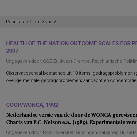
werksituatie
persoonlijkheidsaspecten, temperament
en karakter
persoonlijkheidseigenschappen en
Resultaten 1 t/m 2 van 2
vaardigheden
persoonlijkheidstrekken
posttraumatische stress
posttraumatische stressstoornis
HEALTH OF THE NATION OUTCOME SCALES FOR PEO
psychopathologie en
2007
persoonlijkheidskenmerken
regelvaardigheid
Uitgegeven door: GGZ Zuidwest-Drenthe, Psychiatrische Polikl
rekenen en wiskunde
rekenen, deelvaardigheden van
Observatieschaal bestaande uit 18 items: gedragsproblemen (g
sociaal-emotioneel functioneren en
betrokkenheid bij school
overige mentale gedragsproblemen; aandacht en concentratie;
spannings- en vermijdingsaspecten van
interpersoonlijk gedrag
spanningsbehoefte
spelling van Nederlandse niet-
werkwoorden
COOP/WONCA, 1992
symptomen van gedragsstoornissen
Nederlandse versie van de door de WONCA gerevise
ADHD, ODD en CD
taal- en communicatieproblemen
Charts van E.C. Nelson e.a., (1989). Experimentele vers
taalvaardigheid, receptief
toestandsangst en angstdispositie
Uitgegeven door: Rijksuniversiteit Groningen/Vakgroep Huisa
Nederlands leesvaardigheid, Nederlands