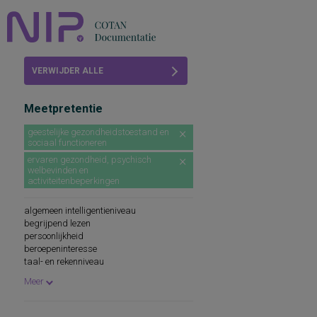
Home
VERWIJDER ALLE
Beoordelingen
FILTERS
Meetpretentie
COTAN
geestelijke gezondheidstoestand en
sociaal functioneren
Abonneren
ervaren gezondheid, psychisch
welbevinden en
FAQ
activiteitenbeperkingen
algemeen intelligentieniveau
begrijpend lezen
persoonlijkheid
beroepeninteresse
taal- en rekenniveau
persoonlijkheidskenmerken
Meer
spellingsvaardigheid
persoonlijkheidsaspecten
cognitieve capaciteiten