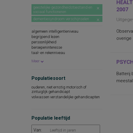
HEALT
geestelijke gezondheidstoestand en
2007
sociaal functioneren
dementiesyndroom verschijnselen
Uitgege
Observa
algemeen intelligentieniveau
begrijpend lezen
overige
persoonlijkheid
beroepeninteresse
taal- en rekenniveau
persoonlijkheidskenmerken
Meer
PSYCH
spellingsvaardigheid
persoonlijkheidsaspecten
Batterij
cognitieve capaciteiten
Populatiesoort
persoonlijkheidseigenschappen
meestal 
woordenschat
ouderen, niet ernstig motorisch of
sociaal-emotioneel functioneren
zintuiglijk gehandicapt
technische leesvaardigheid
volwassen verstandelijke gehandicapten
leesvaardigheid
persoonlijkheidsaspecten, aan de
werksituatie gerelateerd
psychopathologie
Populatie leeftijd
rekenvaardigheid
sociale redzaamheid
Van:
technisch lezen