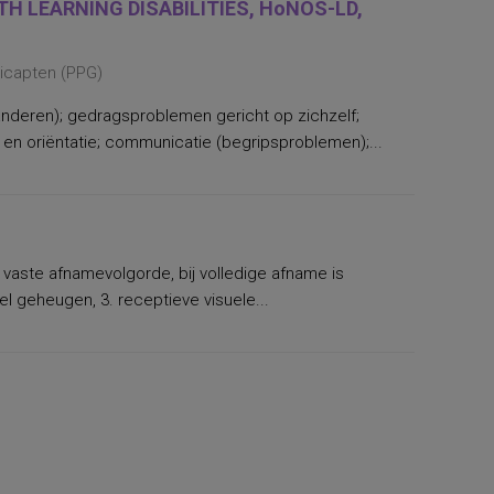
H LEARNING DISABILITIES, HoNOS-LD,
dicapten (PPG)
nderen); gedragsproblemen gericht op zichzelf;
n oriëntatie; communicatie (begripsproblemen);...
 vaste afnamevolgorde, bij volledige afname is
l geheugen, 3. receptieve visuele...