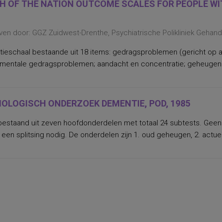
H OF THE NATION OUTCOME SCALES FOR PEOPLE WIT
ven door: GGZ Zuidwest-Drenthe, Psychiatrische Polikliniek Gehan
tieschaal bestaande uit 18 items: gedragsproblemen (gericht op a
 mentale gedragsproblemen; aandacht en concentratie; geheugen e
OLOGISCH ONDERZOEK DEMENTIE, POD, 1985
 bestaand uit zeven hoofdonderdelen met totaal 24 subtests. Geen
een splitsing nodig. De onderdelen zijn 1. oud geheugen, 2. actuee