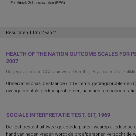
Polikliniek Gehandicapten (PPG)
persoonlijkheid in relatie tot de
werksituatie
persoonlijkheidsaspecten, temperament
en karakter
persoonlijkheidseigenschappen en
vaardigheden
Resultaten 1 t/m 2 van 2
persoonlijkheidstrekken
posttraumatische stress
posttraumatische stressstoornis
psychopathologie en
HEALTH OF THE NATION OUTCOME SCALES FOR PEO
persoonlijkheidskenmerken
2007
regelvaardigheid
rekenen en wiskunde
Uitgegeven door: GGZ Zuidwest-Drenthe, Psychiatrische Polikl
rekenen, deelvaardigheden van
sociaal-emotioneel functioneren en
betrokkenheid bij school
Observatieschaal bestaande uit 18 items: gedragsproblemen (g
spannings- en vermijdingsaspecten van
overige mentale gedragsproblemen; aandacht en concentratie;
interpersoonlijk gedrag
spanningsbehoefte
spelling van Nederlandse niet-
werkwoorden
symptomen van gedragsstoornissen
SOCIALE INTERPRETATIE TEST, SIT, 1969
ADHD, ODD en CD
taal- en communicatieproblemen
De test bestaat uit twee gekleurde platen, waarop alledaagse 
taalvaardigheid, receptief
hand van negen vragen wordt de proefpersonen verzocht de werk
toestandsangst en angstdispositie