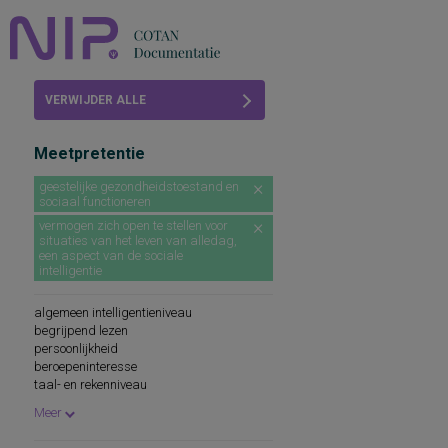
Home
VERWIJDER ALLE
Beoordelingen
FILTERS
Meetpretentie
COTAN
geestelijke gezondheidstoestand en
sociaal functioneren
Abonneren
vermogen zich open te stellen voor
situaties van het leven van alledag,
FAQ
een aspect van de sociale
intelligentie
algemeen intelligentieniveau
begrijpend lezen
persoonlijkheid
beroepeninteresse
taal- en rekenniveau
persoonlijkheidskenmerken
Meer
spellingsvaardigheid
persoonlijkheidsaspecten