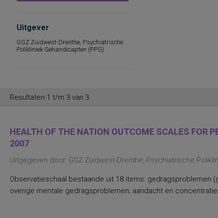
persoonlijkheidseigenschappen en
vaardigheden
persoonlijkheidstrekken
Uitgever
posttraumatische stress
posttraumatische stressstoornis
GGZ Zuidwest-Drenthe, Psychiatrische
Polikliniek Gehandicapten (PPG)
psychopathologie en
persoonlijkheidskenmerken
regelvaardigheid
rekenen en wiskunde
rekenen, deelvaardigheden van
sociaal-emotioneel functioneren en
Resultaten 1 t/m 3 van 3
betrokkenheid bij school
spannings- en vermijdingsaspecten van
interpersoonlijk gedrag
spanningsbehoefte
HEALTH OF THE NATION OUTCOME SCALES FOR PEO
spelling van Nederlandse niet-
werkwoorden
2007
symptomen van gedragsstoornissen
ADHD, ODD en CD
Uitgegeven door: GGZ Zuidwest-Drenthe, Psychiatrische Polikl
taal- en communicatieproblemen
taalvaardigheid, receptief
Observatieschaal bestaande uit 18 items: gedragsproblemen (g
toestandsangst en angstdispositie
overige mentale gedragsproblemen; aandacht en concentratie;
Nederlands leesvaardigheid, Nederlands
woordenschat, Engels leesvaardigheid,
Engels woordenschat, Rekenen/Wiskunde
en Taalverzorging