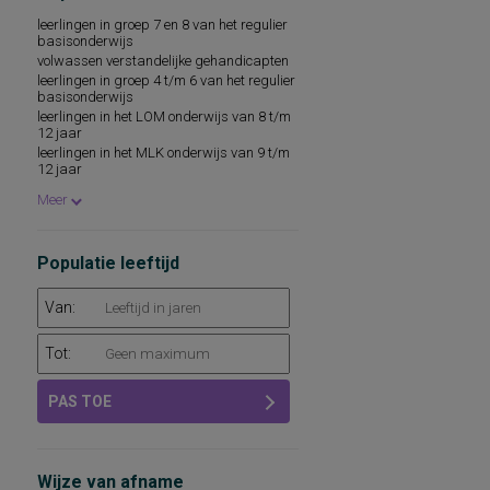
woordenschat
leerlingen in groep 7 en 8 van het regulier
sociaal-emotioneel functioneren
basisonderwijs
technische leesvaardigheid
volwassen verstandelijke gehandicapten
leesvaardigheid
leerlingen in groep 4 t/m 6 van het regulier
persoonlijkheidsaspecten, aan de
basisonderwijs
werksituatie gerelateerd
leerlingen in het LOM onderwijs van 8 t/m
psychopathologie
12 jaar
rekenvaardigheid
leerlingen in het MLK onderwijs van 9 t/m
12 jaar
sociale redzaamheid
leerlingen in het LOM onderwijs ouder dan
technisch lezen
Meer
10 jaar
aandacht en concentratie
leerlingen in het MLK onderwijs ouder dan
algemeen capaciteitenniveau
10 jaar
basisvaardigheden op het gebied van
Populatie leeftijd
taal, rekenen-wiskunde en
wereldoriëntatie
begrijpend lezen en leesattitude
Van:
dyslexie
intellectuele capaciteiten, intelligentie
Tot:
kwaliteit van leven
leeswoordenschat
persoonlijkheidsdimensies
PAS TOE
persoonlijkheidsfactoren
sociaal-emotioneel functioneren op school
sociale vaardigheden
taalbegrip
Wijze van afname