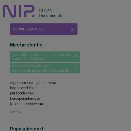
Home
VERWIJDER ALLE
Beoordelingen
FILTERS
Meetpretentie
COTAN
geestelijke gezondheidstoestand en
sociaal functioneren
Abonneren
cognitieve ontwikkeling,
schoolvorderingen, leervoorwaarden
FAQ
algemeen intelligentieniveau
begrijpend lezen
persoonlijkheid
beroepeninteresse
taal- en rekenniveau
persoonlijkheidskenmerken
Meer
spellingsvaardigheid
persoonlijkheidsaspecten
cognitieve capaciteiten
Populatiesoort
persoonlijkheidseigenschappen