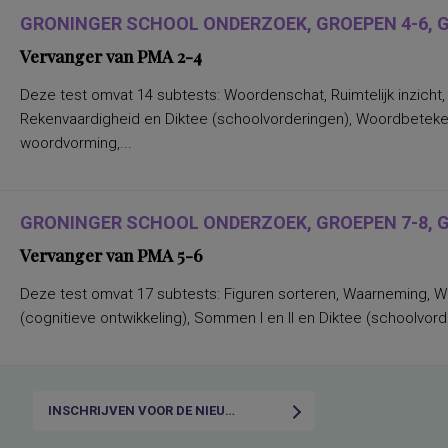
Nederlands leesvaardigheid, Nederlands
GRONINGER SCHOOL ONDERZOEK, GROEPEN 4-6, G
woordenschat, Engels leesvaardigheid,
Rekenen/Wiskunde en Taalverzorging
Vervanger van PMA 2-4
kwaliteit van gezinsfunctioneren
taal- en rekenvaardigheden
Deze test omvat 14 subtests: Woordenschat, Ruimtelijk inzicht,
drijfveren en talenten
algemene intelligentie
Rekenvaardigheid en Diktee (schoolvorderingen), Woordbeteken
taal- en rekenvaardigheid
woordvorming,...
leervorderingen op het gebied van taal en
rekenen
(inter)persoonlijke waarden,
persoonlijkheidskenmerken
(verbale) geheugenfuncties
GRONINGER SCHOOL ONDERZOEK, GROEPEN 7-8, G
aandacht en concentratie bij het
verwerken van non-linguistische stimuli;
Vervanger van PMA 5-6
interferentie-effecten
aandacht, flexibiliteit
Deze test omvat 17 subtests: Figuren sorteren, Waarneming, W
aandachtsproblemen
(cognitieve ontwik­keling), Sommen I en II en Diktee (schoolvorder
aandachtstekortstoornis
aanhoudende vermoeidheid, state
aanpassing van leiderschapsstijl aan
specifieke situaties
aanpassingsmoeilijkheden, stress,
algemeen (on)welbevinden
INSCHRIJVEN VOOR DE NIEUWSBRIEF
aanwezigheid, ernst, differentiëring
(amnestische-, Wernicke- Broca- en