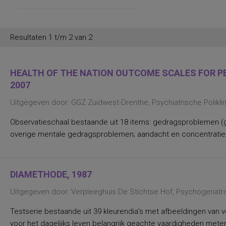
persoonlijkheidsaspecten, temperament
en karakter
persoonlijkheidseigenschappen en
vaardigheden
persoonlijkheidstrekken
Resultaten 1 t/m 2 van 2
posttraumatische stress
posttraumatische stressstoornis
psychopathologie en
persoonlijkheidskenmerken
HEALTH OF THE NATION OUTCOME SCALES FOR PEO
regelvaardigheid
2007
rekenen en wiskunde
rekenen, deelvaardigheden van
Uitgegeven door: GGZ Zuidwest-Drenthe, Psychiatrische Polikl
sociaal-emotioneel functioneren en
betrokkenheid bij school
Observatieschaal bestaande uit 18 items: gedragsproblemen (g
spannings- en vermijdingsaspecten van
interpersoonlijk gedrag
overige mentale gedragsproblemen; aandacht en concentratie;
spanningsbehoefte
spelling van Nederlandse niet-
werkwoorden
symptomen van gedragsstoornissen
ADHD, ODD en CD
DIAMETHODE, 1987
taal- en communicatieproblemen
taalvaardigheid, receptief
Uitgegeven door: Verpleeghuis De Stichtse Hof, Psychogeriatr
toestandsangst en angstdispositie
Nederlands leesvaardigheid, Nederlands
Testserie bestaande uit 39 kleurendia's met afbeeldingen van v
woordenschat, Engels leesvaardigheid,
voor het dagelijks leven belangrijk geachte vaardigheden meten 
Engels woordenschat, Rekenen/Wiskunde