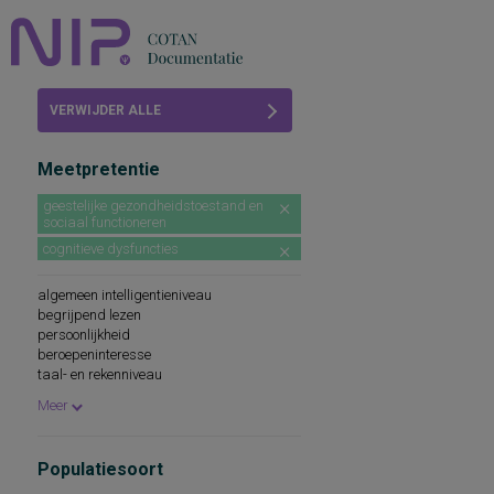
Home
VERWIJDER ALLE
Beoordelingen
FILTERS
Meetpretentie
COTAN
geestelijke gezondheidstoestand en
sociaal functioneren
Abonneren
cognitieve dysfuncties
FAQ
algemeen intelligentieniveau
begrijpend lezen
persoonlijkheid
beroepeninteresse
taal- en rekenniveau
persoonlijkheidskenmerken
Meer
spellingsvaardigheid
persoonlijkheidsaspecten
cognitieve capaciteiten
Populatiesoort
persoonlijkheidseigenschappen
woordenschat