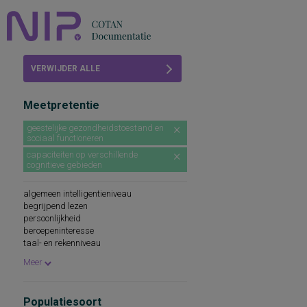
Home
VERWIJDER ALLE
Beoordelingen
FILTERS
Meetpretentie
COTAN
geestelijke gezondheidstoestand en
sociaal functioneren
Abonneren
capaciteiten op verschillende
cognitieve gebieden
FAQ
algemeen intelligentieniveau
begrijpend lezen
persoonlijkheid
beroepeninteresse
taal- en rekenniveau
persoonlijkheidskenmerken
Meer
spellingsvaardigheid
persoonlijkheidsaspecten
cognitieve capaciteiten
Populatiesoort
persoonlijkheidseigenschappen