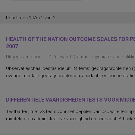
persoonlijkheidsaspecten, temperament
en karakter
persoonlijkheidseigenschappen en
Resultaten 1 t/m 2 van 2
vaardigheden
persoonlijkheidstrekken
posttraumatische stress
posttraumatische stressstoornis
HEALTH OF THE NATION OUTCOME SCALES FOR PEO
psychopathologie en
2007
persoonlijkheidskenmerken
regelvaardigheid
Uitgegeven door: GGZ Zuidwest-Drenthe, Psychiatrische Polikl
rekenen en wiskunde
rekenen, deelvaardigheden van
sociaal-emotioneel functioneren en
Observatieschaal bestaande uit 18 items: gedragsproblemen (g
betrokkenheid bij school
overige mentale gedragsproblemen; aandacht en concentratie;
spannings- en vermijdingsaspecten van
interpersoonlijk gedrag
spanningsbehoefte
spelling van Nederlandse niet-
werkwoorden
DIFFERENTIËLE VAARDIGHEDENTESTS VOOR MIDDE
symptomen van gedragsstoornissen
ADHD, ODD en CD
Testbatterij met 23 tests voor het bepalen van capaciteiten op
taal- en communicatieproblemen
ruimtelijke en administratieve vaardigheid en aandacht. Afhan
taalvaardigheid, receptief
toestandsangst en angstdispositie
Nederlands leesvaardigheid, Nederlands
woordenschat, Engels leesvaardigheid,