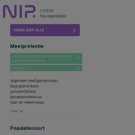
Home
VERWIJDER ALLE
Beoordelingen
FILTERS
Meetpretentie
COTAN
geestelijke gezondheidstoestand en
sociaal functioneren
Abonneren
burnout
FAQ
algemeen intelligentieniveau
begrijpend lezen
persoonlijkheid
beroepeninteresse
taal- en rekenniveau
persoonlijkheidskenmerken
Meer
spellingsvaardigheid
persoonlijkheidsaspecten
cognitieve capaciteiten
Populatiesoort
persoonlijkheidseigenschappen
woordenschat