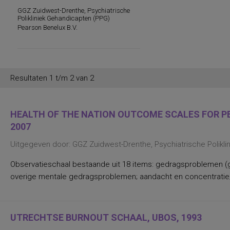
persoonlijkheidsaspecten, temperament
en karakter
GGZ Zuidwest-Drenthe, Psychiatrische
persoonlijkheidseigenschappen en
Polikliniek Gehandicapten (PPG)
vaardigheden
Pearson Benelux B.V.
persoonlijkheidstrekken
posttraumatische stress
posttraumatische stressstoornis
psychopathologie en
persoonlijkheidskenmerken
Resultaten 1 t/m 2 van 2
regelvaardigheid
rekenen en wiskunde
rekenen, deelvaardigheden van
sociaal-emotioneel functioneren en
HEALTH OF THE NATION OUTCOME SCALES FOR PEO
betrokkenheid bij school
spannings- en vermijdingsaspecten van
2007
interpersoonlijk gedrag
spanningsbehoefte
Uitgegeven door: GGZ Zuidwest-Drenthe, Psychiatrische Polikl
spelling van Nederlandse niet-
werkwoorden
Observatieschaal bestaande uit 18 items: gedragsproblemen (g
symptomen van gedragsstoornissen
ADHD, ODD en CD
overige mentale gedragsproblemen; aandacht en concentratie;
taal- en communicatieproblemen
taalvaardigheid, receptief
toestandsangst en angstdispositie
Nederlands leesvaardigheid, Nederlands
UTRECHTSE BURNOUT SCHAAL, UBOS, 1993
woordenschat, Engels leesvaardigheid,
Engels woordenschat, Rekenen/Wiskunde