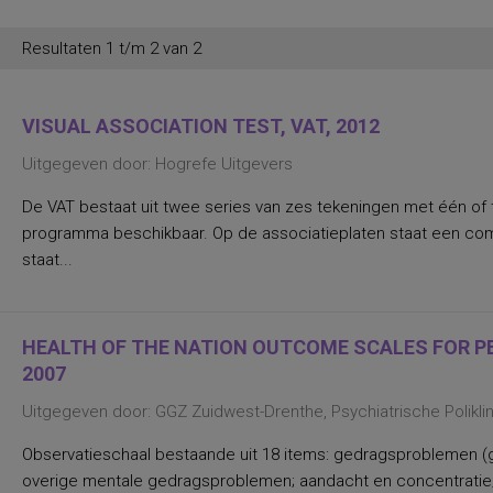
persoonlijkheidsaspecten, temperament
en karakter
persoonlijkheidseigenschappen en
Resultaten 1 t/m 2 van 2
vaardigheden
persoonlijkheidstrekken
posttraumatische stress
posttraumatische stressstoornis
VISUAL ASSOCIATION TEST, VAT, 2012
psychopathologie en
persoonlijkheidskenmerken
Uitgegeven door: Hogrefe Uitgevers
regelvaardigheid
rekenen en wiskunde
De VAT bestaat uit twee series van zes tekeningen met één of 
rekenen, deelvaardigheden van
sociaal-emotioneel functioneren en
programma beschikbaar. Op de associatieplaten staat een com
betrokkenheid bij school
staat...
spannings- en vermijdingsaspecten van
interpersoonlijk gedrag
spanningsbehoefte
spelling van Nederlandse niet-
werkwoorden
HEALTH OF THE NATION OUTCOME SCALES FOR PEO
symptomen van gedragsstoornissen
2007
ADHD, ODD en CD
taal- en communicatieproblemen
Uitgegeven door: GGZ Zuidwest-Drenthe, Psychiatrische Polikl
taalvaardigheid, receptief
toestandsangst en angstdispositie
Observatieschaal bestaande uit 18 items: gedragsproblemen (g
Nederlands leesvaardigheid, Nederlands
woordenschat, Engels leesvaardigheid,
overige mentale gedragsproblemen; aandacht en concentratie;
Engels woordenschat, Rekenen/Wiskunde