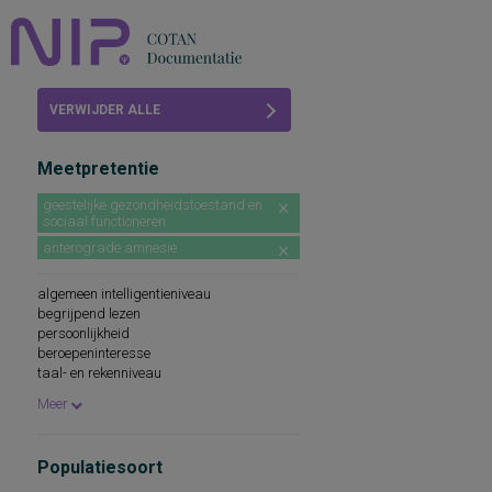
Home
VERWIJDER ALLE
Beoordelingen
FILTERS
Meetpretentie
COTAN
geestelijke gezondheidstoestand en
sociaal functioneren
Abonneren
anterograde amnesie
FAQ
algemeen intelligentieniveau
begrijpend lezen
persoonlijkheid
beroepeninteresse
taal- en rekenniveau
persoonlijkheidskenmerken
Meer
spellingsvaardigheid
persoonlijkheidsaspecten
cognitieve capaciteiten
Populatiesoort
persoonlijkheidseigenschappen
woordenschat