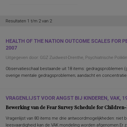
persoonlijkheidsaspecten, temperament
en karakter
persoonlijkheidseigenschappen en
vaardigheden
persoonlijkheidstrekken
Resultaten 1 t/m 2 van 2
posttraumatische stress
posttraumatische stressstoornis
psychopathologie en
persoonlijkheidskenmerken
HEALTH OF THE NATION OUTCOME SCALES FOR PEO
regelvaardigheid
2007
rekenen en wiskunde
rekenen, deelvaardigheden van
Uitgegeven door: GGZ Zuidwest-Drenthe, Psychiatrische Polikl
sociaal-emotioneel functioneren en
betrokkenheid bij school
Observatieschaal bestaande uit 18 items: gedragsproblemen (g
spannings- en vermijdingsaspecten van
interpersoonlijk gedrag
overige mentale gedragsproblemen; aandacht en concentratie;
spanningsbehoefte
spelling van Nederlandse niet-
werkwoorden
symptomen van gedragsstoornissen
ADHD, ODD en CD
VRAGENLIJST VOOR ANGST BIJ KINDEREN, VAK, 1
taal- en communicatieproblemen
Bewerking van de Fear Survey Schedule for Children-R
taalvaardigheid, receptief
toestandsangst en angstdispositie
Nederlands leesvaardigheid, Nederlands
Vragenlijst van 80 items me drie antwoordmogelijkheden: niet 
woordenschat, Engels leesvaardigheid,
leesvaardigheid kan de VAK mondeling worden afgenomen.Er zijn v
Engels woordenschat, Rekenen/Wiskunde