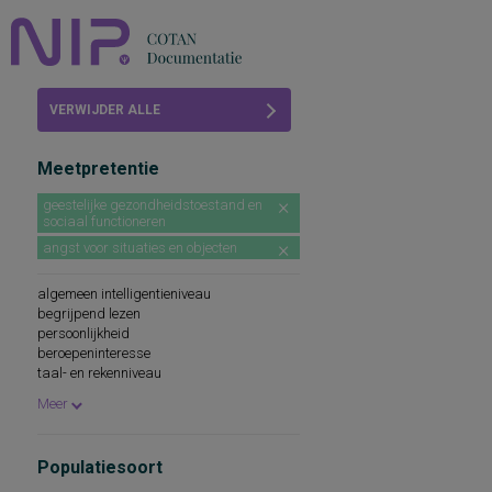
Home
VERWIJDER ALLE
Beoordelingen
FILTERS
Meetpretentie
COTAN
geestelijke gezondheidstoestand en
sociaal functioneren
Abonneren
angst voor situaties en objecten
FAQ
algemeen intelligentieniveau
begrijpend lezen
persoonlijkheid
beroepeninteresse
taal- en rekenniveau
persoonlijkheidskenmerken
Meer
spellingsvaardigheid
persoonlijkheidsaspecten
cognitieve capaciteiten
Populatiesoort
persoonlijkheidseigenschappen
woordenschat