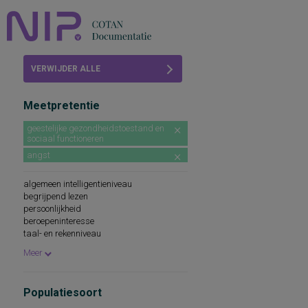
Home
VERWIJDER ALLE
Beoordelingen
FILTERS
Meetpretentie
COTAN
geestelijke gezondheidstoestand en
sociaal functioneren
Abonneren
angst
FAQ
algemeen intelligentieniveau
begrijpend lezen
persoonlijkheid
beroepeninteresse
taal- en rekenniveau
persoonlijkheidskenmerken
Meer
spellingsvaardigheid
persoonlijkheidsaspecten
cognitieve capaciteiten
Populatiesoort
persoonlijkheidseigenschappen
woordenschat