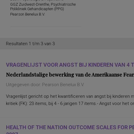
GGZ Zuidwest-Drenthe, Psychiatrische
persoonlijkheidseigenschappen en
Polikliniek Gehandicapten (PPG)
vaardigheden
Pearson Benelux B.V.
persoonlijkheidstrekken
posttraumatische stress
posttraumatische stressstoornis
psychopathologie en
persoonlijkheidskenmerken
regelvaardigheid
Resultaten 1 t/m 3 van 3
rekenen en wiskunde
rekenen, deelvaardigheden van
sociaal-emotioneel functioneren en
betrokkenheid bij school
VRAGENLIJST VOOR ANGST BIJ KINDEREN VAN 4 TO
spannings- en vermijdingsaspecten van
interpersoonlijk gedrag
Nederlandstalige bewerking van de Amerikaanse Fear
spanningsbehoefte
spelling van Nederlandse niet-
Uitgegeven door: Pearson Benelux B.V.
werkwoorden
symptomen van gedragsstoornissen
Vragenlijst gericht op het kwantificeren van angst bij kinderen 
ADHD, ODD en CD
taal- en communicatieproblemen
kritiek (FK): 23 items, bij 4 - 6 jarigen 17 items.- Angst voor het
taalvaardigheid, receptief
toestandsangst en angstdispositie
Nederlands leesvaardigheid, Nederlands
woordenschat, Engels leesvaardigheid,
HEALTH OF THE NATION OUTCOME SCALES FOR PEO
Engels woordenschat, Rekenen/Wiskunde
en Taalverzorging