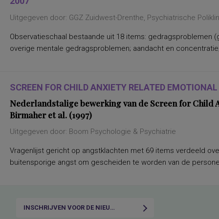
2007
Nederlands leesvaardigheid, Nederlands
woordenschat, Engels leesvaardigheid,
Uitgegeven door: GGZ Zuidwest-Drenthe, Psychiatrische Polikl
Rekenen/Wiskunde en Taalverzorging
kwaliteit van gezinsfunctioneren
Observatieschaal bestaande uit 18 items: gedragsproblemen (g
taal- en rekenvaardigheden
drijfveren en talenten
overige mentale gedragsproblemen; aandacht en concentratie;
algemene intelligentie
taal- en rekenvaardigheid
leervorderingen op het gebied van taal en
rekenen
SCREEN FOR CHILD ANXIETY RELATED EMOTIONAL 
(inter)persoonlijke waarden,
persoonlijkheidskenmerken
Nederlandstalige bewerking van de Screen for Child 
(verbale) geheugenfuncties
Birmaher et al. (1997)
aandacht en concentratie bij het
verwerken van non-linguistische stimuli;
interferentie-effecten
Uitgegeven door: Boom Psychologie & Psychiatrie
aandacht, flexibiliteit
aandachtsproblemen
Vragenlijst gericht op angstklachten met 69 items verdeeld ov
aandachtstekortstoornis
buitensporige angst om gescheiden te worden van de personen aa
aanhoudende vermoeidheid, state
aanpassing van leiderschapsstijl aan
specifieke situaties
aanpassingsmoeilijkheden, stress,
algemeen (on)welbevinden
aanwezigheid, ernst, differentiëring
INSCHRIJVEN VOOR DE NIEUWSBRIEF
(amnestische-, Wernicke- Broca- en