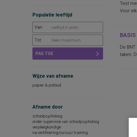
Test met
aandacht en concentratie
basisvaardigheden op het gebied van
Voor elk
Populatie leeftijd
taal, rekenen-wiskunde en
wereldoriëntatie
begrijpend lezen en leesattitude
Van:
dyslexie
BASIS 
intellectuele capaciteiten, intelligentie
Tot:
kwaliteit van leven
leeswoordenschat
De BNT h
persoonlijkheidsdimensies
PAS TOE
taken. 
persoonlijkheidsfactoren
sociaal-emotioneel functioneren op school
sociale vaardigheden
taalbegrip
Wijze van afname
taalontwikkeling
intelligentie
papier & potlood
algemene mentale en motorische
ontwikkeling
angst
arbeidstevredenheid
Afname door
attitudes betreffende de opvoeding
schoolpsycholoog
beginnende gecijferdheid, voorbereidende
onder supervisie van schoolpsycholoog
rekenvaardigheid
verpleegkundige
begrijpend lezen op woord-, zins- en
tekstniveau
na certificering/cursus/ training