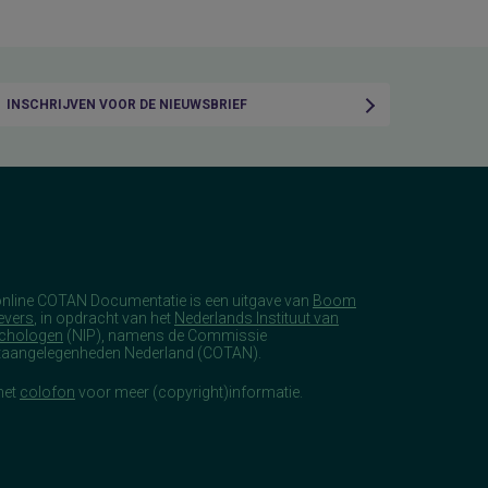
INSCHRIJVEN VOOR DE NIEUWSBRIEF
online COTAN Documentatie is een uitgave van
Boom
evers
, in opdracht van het
Nederlands Instituut van
chologen
(NIP), namens de Commissie
taangelegenheden Nederland (COTAN).
het
colofon
voor meer (copyright)informatie.