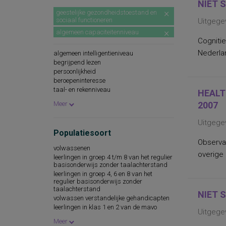
NIET 
geestelijke gezondheidstoestand en
sociaal functioneren
Uitgegev
algemeen capaciteitenniveau
Cognitie
Nederlan
algemeen intelligentieniveau
begrijpend lezen
persoonlijkheid
beroepeninteresse
taal- en rekenniveau
HEALT
persoonlijkheidskenmerken
Meer
2007
spellingsvaardigheid
persoonlijkheidsaspecten
Uitgege
cognitieve capaciteiten
Populatiesoort
persoonlijkheidseigenschappen
Observa
woordenschat
volwassenen
sociaal-emotioneel functioneren
overige
leerlingen in groep 4 t/m 8 van het regulier
technische leesvaardigheid
basisonderwijs zonder taalachterstand
leesvaardigheid
leerlingen in groep 4, 6 en 8 van het
persoonlijkheidsaspecten, aan de
regulier basisonderwijs zonder
werksituatie gerelateerd
taalachterstand
NIET 
psychopathologie
volwassen verstandelijke gehandicapten
rekenvaardigheid
leerlingen in klas 1 en 2 van de mavo
Uitgegev
sociale redzaamheid
leerlingen in klas 1 en 2 van het vbo
Meer
technisch lezen