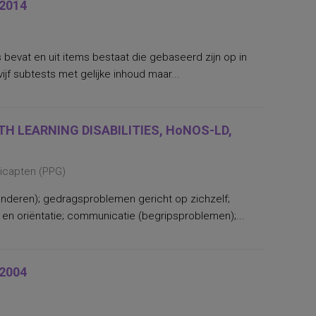
2014
s bevat en uit items bestaat die gebaseerd zijn op in
ijf subtests met gelijke inhoud maar...
H LEARNING DISABILITIES, HoNOS-LD,
dicapten (PPG)
nderen); gedragsproblemen gericht op zichzelf;
n oriëntatie; communicatie (begripsproblemen);...
2004