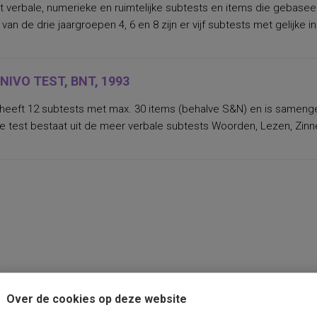
 verbale, numerieke en ruimtelijke subtests en items die gebaseerd
 van de drie jaargroepen 4, 6 en 8 zijn er vijf subtests met gelijk
NIVO TEST, BNT, 1993
eeft 12 subtests met max. 30 items (behalve S&N) en is samengest
De test bestaat uit de meer verbale subtests Woorden, Lezen, Zin
Over de cookies op deze website