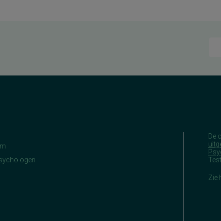
De 
uitg
am
Psy
Psychologen
Tes
Zie 