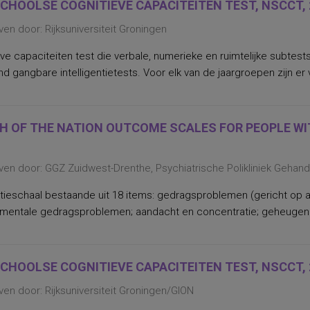
SCHOOLSE COGNITIEVE CAPACITEITEN TEST, NSCCT, 
en door: Rijksuniversiteit Groningen
ve capaciteiten test die verbale, numerieke en ruimtelijke subtest
d gangbare intelligentietests. Voor elk van de jaargroepen zijn er v
H OF THE NATION OUTCOME SCALES FOR PEOPLE WIT
ven door: GGZ Zuidwest-Drenthe, Psychiatrische Polikliniek Gehan
tieschaal bestaande uit 18 items: gedragsproblemen (gericht op a
 mentale gedragsproblemen; aandacht en concentratie; geheugen e
SCHOOLSE COGNITIEVE CAPACITEITEN TEST, NSCCT, 
en door: Rijksuniversiteit Groningen/GION