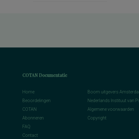
rekenen, deelvaardigheden van
sociaal-emotioneel functioneren en
betrokkenheid bij school
spannings- en vermijdingsaspecten van
interpersoonlijk gedrag
spanningsbehoefte
spelling van Nederlandse niet-
werkwoorden
symptomen van gedragsstoornissen
ADHD, ODD en CD
taal- en communicatieproblemen
taalvaardigheid, receptief
toestandsangst en angstdispositie
Nederlands leesvaardigheid, Nederlands
COTAN Documentatie
woordenschat, Engels leesvaardigheid,
Engels woordenschat, Rekenen/Wiskunde
en Taalverzorging
Home
Boom uitgevers Amsterd
Nederlands leesvaardigheid, Nederlands
woordenschat, Engels leesvaardigheid,
Beoordelingen
Nederlands Instituut van 
Rekenen/Wiskunde en Taalverzorging
kwaliteit van gezinsfunctioneren
COTAN
Algemene voorwaarden
taal- en rekenvaardigheden
Abonneren
Copyright
drijfveren en talenten
algemene intelligentie
FAQ
taal- en rekenvaardigheid
leervorderingen op het gebied van taal en
Contact