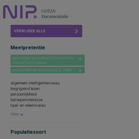
Home
VERWIJDER ALLE
Beoordelingen
FILTERS
Meetpretentie
COTAN
geestelijke gezondheidstoestand en
sociaal functioneren
Abonneren
aanhoudende vermoeidheid, state
FAQ
algemeen intelligentieniveau
begrijpend lezen
persoonlijkheid
beroepeninteresse
taal- en rekenniveau
persoonlijkheidskenmerken
Meer
spellingsvaardigheid
persoonlijkheidsaspecten
cognitieve capaciteiten
Populatiesoort
persoonlijkheidseigenschappen
woordenschat