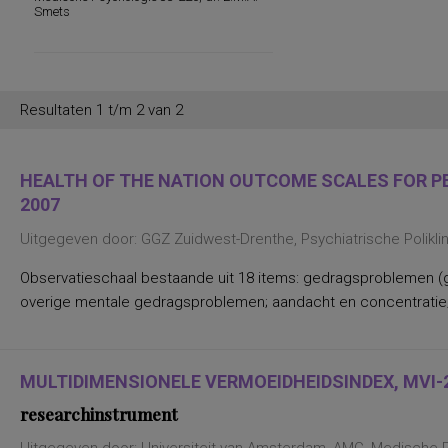
persoonlijkheidsaspecten, temperament
Smets
en karakter
persoonlijkheidseigenschappen en
vaardigheden
persoonlijkheidstrekken
posttraumatische stress
posttraumatische stressstoornis
Resultaten 1 t/m 2 van 2
psychopathologie en
persoonlijkheidskenmerken
regelvaardigheid
rekenen en wiskunde
HEALTH OF THE NATION OUTCOME SCALES FOR PEO
rekenen, deelvaardigheden van
2007
sociaal-emotioneel functioneren en
betrokkenheid bij school
Uitgegeven door: GGZ Zuidwest-Drenthe, Psychiatrische Polikl
spannings- en vermijdingsaspecten van
interpersoonlijk gedrag
spanningsbehoefte
Observatieschaal bestaande uit 18 items: gedragsproblemen (g
spelling van Nederlandse niet-
overige mentale gedragsproblemen; aandacht en concentratie;
werkwoorden
symptomen van gedragsstoornissen
ADHD, ODD en CD
taal- en communicatieproblemen
taalvaardigheid, receptief
MULTIDIMENSIONELE VERMOEIDHEIDSINDEX, MVI-2
toestandsangst en angstdispositie
researchinstrument
Nederlands leesvaardigheid, Nederlands
woordenschat, Engels leesvaardigheid,
Engels woordenschat, Rekenen/Wiskunde