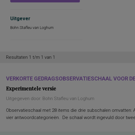
eetgedrag
elementaire rekenbewerkingen
gedrag en sociaal-emotioneel functioneren
Uitgever
gedrag in de werkomgeving
geletterdheid, beginnende
Bohn Stafleu van Loghum
gezondheidsgerelateerde functionele
toestand
klassikaal milieubesef
kwantitatief en kwalitatief ordenen
leerlingkenmerken t.a.v. gedrag en
sociaal-emotioneel functioneren
Resultaten 1 t/m 1 van 1
lichamelijke, geestelijke en sociale
gezondheid, algemene ervaring van
gezondheid, lichamelijke pijn, ervaren
vitaliteit, gezondheidsverandering
VERKORTE GEDRAGSOBSERVATIESCHAAL VOOR DE 
mogelijk psychosociale problematiek
niveaubepaling van de
Experimentele versie
schoolvaardigheden spelling, begrijpend
lezen, rekenen, woordenschat en technisch
lezen
Uitgegeven door: Bohn Stafleu van Loghum
organisatiestress
persoonlijkheid en voorkeuren op
Observatieschaal met 28 items die drie subschalen omvatten: Ap
werkgebied
vier antwoordcategorieën. De schaal wordt ingevuld door twee 
persoonlijkheid in relatie tot de
werksituatie
persoonlijkheidsaspecten, temperament
en karakter