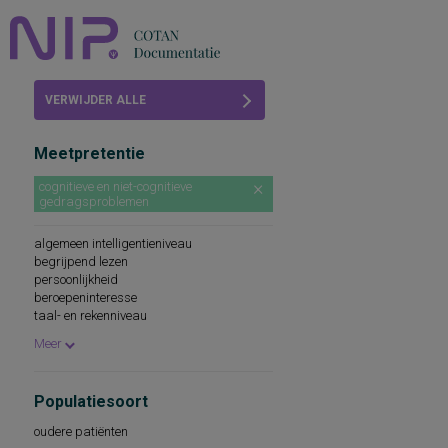
Home
VERWIJDER ALLE
Beoordelingen
FILTERS
Meetpretentie
COTAN
cognitieve en niet-cognitieve
gedragsproblemen
Abonneren
algemeen intelligentieniveau
FAQ
begrijpend lezen
persoonlijkheid
beroepeninteresse
taal- en rekenniveau
persoonlijkheidskenmerken
Meer
spellingsvaardigheid
persoonlijkheidsaspecten
cognitieve capaciteiten
Populatiesoort
persoonlijkheidseigenschappen
woordenschat
oudere patiënten
sociaal-emotioneel functioneren