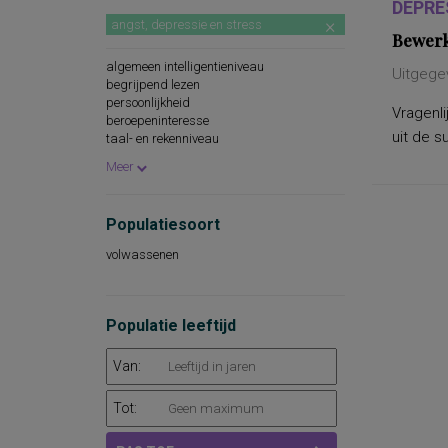
DEPRE
angst, depressie en stress
Bewerk
algemeen intelligentieniveau
Uitgegev
begrijpend lezen
persoonlijkheid
Vragenli
beroepeninteresse
uit de s
taal- en rekenniveau
persoonlijkheidskenmerken
Meer
spellingsvaardigheid
persoonlijkheidsaspecten
cognitieve capaciteiten
Populatiesoort
persoonlijkheidseigenschappen
woordenschat
volwassenen
sociaal-emotioneel functioneren
technische leesvaardigheid
leesvaardigheid
persoonlijkheidsaspecten, aan de
Populatie leeftijd
werksituatie gerelateerd
psychopathologie
Van:
rekenvaardigheid
sociale redzaamheid
technisch lezen
Tot:
aandacht en concentratie
algemeen capaciteitenniveau