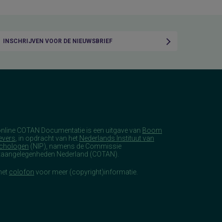
INSCHRIJVEN VOOR DE NIEUWSBRIEF
online COTAN Documentatie is een uitgave van
Boom
evers
, in opdracht van het
Nederlands Instituut van
chologen
(NIP), namens de Commissie
taangelegenheden Nederland (COTAN).
het
colofon
voor meer (copyright)informatie.