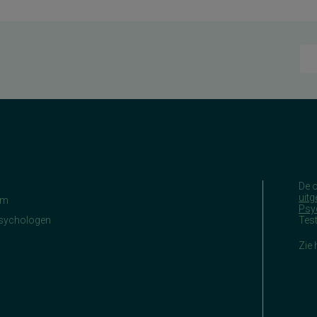
De 
uitg
am
Psy
Psychologen
Tes
Zie 