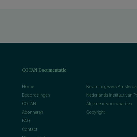
sociaal-emotioneel functioneren
lichamelijke, geestelijke en sociale
gezondheid, algemene ervaring van
gezondheid, lichamelijke pijn, ervaren
vitaliteit, gezondheidsverandering
mogelijk psychosociale problematiek
niveaubepaling van de
schoolvaardigheden spelling, begrijpend
lezen, rekenen, woordenschat en technisch
lezen
organisatiestress
persoonlijkheid en voorkeuren op
werkgebied
persoonlijkheid in relatie tot de
COTAN Documentatie
werksituatie
persoonlijkheidsaspecten, temperament
en karakter
Home
persoonlijkheidseigenschappen en
Boom uitgevers Amsterd
vaardigheden
Beoordelingen
Nederlands Instituut van 
persoonlijkheidstrekken
posttraumatische stress
COTAN
Algemene voorwaarden
posttraumatische stressstoornis
Abonneren
Copyright
psychopathologie en
persoonlijkheidskenmerken
FAQ
regelvaardigheid
rekenen en wiskunde
Contact
rekenen, deelvaardigheden van