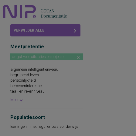
Home
VERWIJDER ALLE
Beoordelingen
FILTERS
Meetpretentie
COTAN
angst voor situaties en objecten
Abonneren
algemeen intelligentieniveau
FAQ
begrijpend lezen
persoonlijkheid
beroepeninteresse
taal- en rekenniveau
persoonlijkheidskenmerken
Meer
spellingsvaardigheid
persoonlijkheidsaspecten
cognitieve capaciteiten
Populatiesoort
persoonlijkheidseigenschappen
woordenschat
leerlingen in het regulier basisonderwijs
sociaal-emotioneel functioneren
technische leesvaardigheid