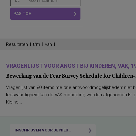
Tot:
elementaire rekenbewerkingen
gedrag en sociaal-emotioneel functioneren
PAS TOE
gedrag in de werkomgeving
geletterdheid, beginnende
gezondheidsgerelateerde functionele
toestand
klassikaal milieubesef
kwantitatief en kwalitatief ordenen
Resultaten 1 t/m 1 van 1
leerlingkenmerken t.a.v. gedrag en
sociaal-emotioneel functioneren
lichamelijke, geestelijke en sociale
gezondheid, algemene ervaring van
VRAGENLIJST VOOR ANGST BIJ KINDEREN, VAK, 1
gezondheid, lichamelijke pijn, ervaren
vitaliteit, gezondheidsverandering
Bewerking van de Fear Survey Schedule for Children-R
mogelijk psychosociale problematiek
niveaubepaling van de
schoolvaardigheden spelling, begrijpend
Vragenlijst van 80 items me drie antwoordmogelijkheden: niet 
lezen, rekenen, woordenschat en technisch
lezen
leesvaardigheid kan de VAK mondeling worden afgenomen.Er zijn v
organisatiestress
Kleine...
persoonlijkheid en voorkeuren op
werkgebied
persoonlijkheid in relatie tot de
werksituatie
persoonlijkheidsaspecten, temperament
en karakter
INSCHRIJVEN VOOR DE NIEUWSBRIEF
persoonlijkheidseigenschappen en